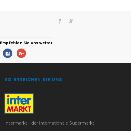
Empfehlen Sie uns weiter
Klick,
Zum
um
Teilen
auf
auf
Facebook
Google+
zu
anklicken
teilen
(Wird
(Wird
in
in
neuem
SO ERREICHEN SIE UNS
neuem
Fenster
Fenster
geöffnet)
geöffnet)
Intermarkt - der internationale Supermarkt