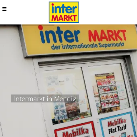
I
n
t
e
r
m
a
r
k
t
i
n
M
e
n
d
i
g