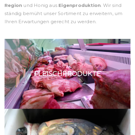
Region
und Honig aus
Eigenproduktion
. Wir sind
ständig bemüht unser Sortiment zu erweitern, um
Ihren Erwartungen gerecht zu werden.
FLEISCHPRODUKTE