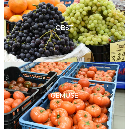
OBST
GEMÜSE