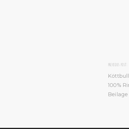
PREVIOUS POST:
Köttbul
100% Ri
Beilage