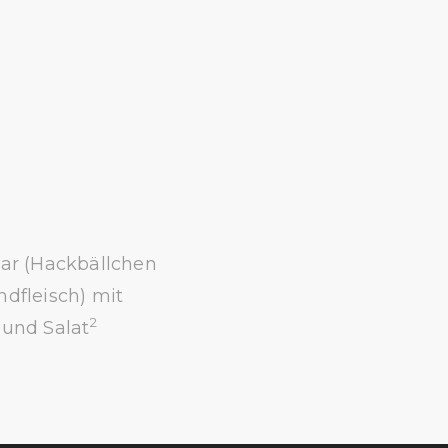
lar (Hackbällchen
ndfleisch) mit
2
 und Salat