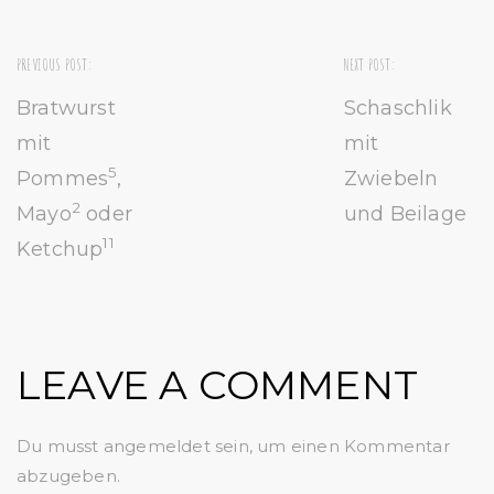
PREVIOUS POST:
NEXT POST:
Bratwurst
Schaschlik
mit
mit
5
Pommes
,
Zwiebeln
2
Mayo
oder
und Beilage
11
Ketchup
LEAVE A COMMENT
Du musst
angemeldet
sein, um einen Kommentar
abzugeben.