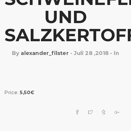
UND
SALZKERTOF
By
alexander_filster
-
Juli 28 ,2018
- in
Price:
5,50€