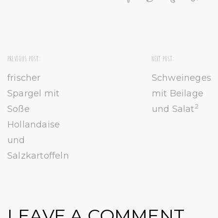
PREVIOUS POST:
NEXT POST:
frischer
Schweinegesch
Spargel mit
mit Beilage
2
Soße
und Salat
Hollandaise
und
Salzkartoffeln
LEAVE A COMMENT