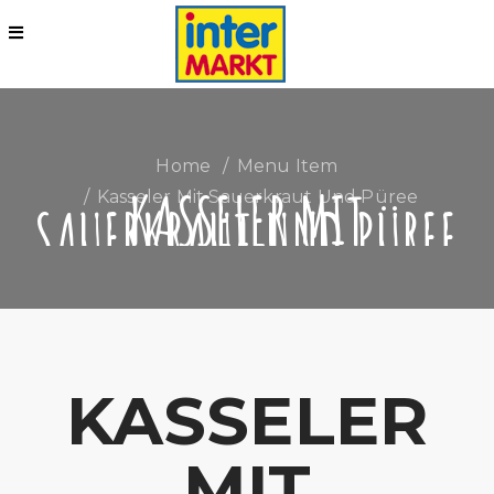
Home
Menu Item
KASSELER MIT
Kasseler Mit Sauerkraut Und Püree
SAUERKRAUT UND PÜREE
KASSELER
MIT