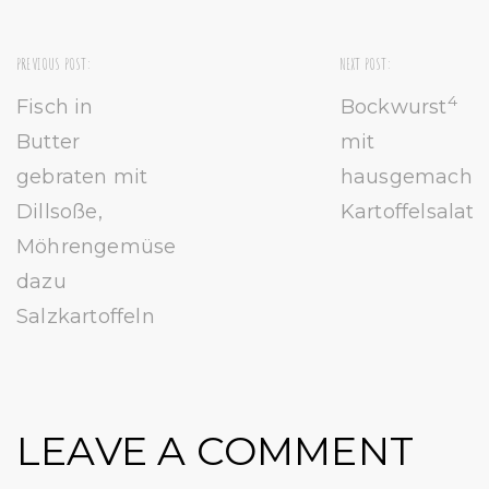
PREVIOUS POST:
NEXT POST:
4
Fisch in
Bockwurst
Butter
mit
gebraten mit
hausgemacht
Dillsoße,
Kartoffelsalat
Möhrengemüse
dazu
Salzkartoffeln
LEAVE A COMMENT