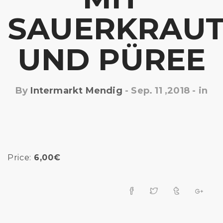
SAUERKRAU
UND PÜREE
By
Intermarkt Mendig
-
Sep. 11 ,2018
- in
Price:
6,00€