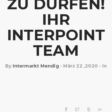
U DÜRFEN!
IHR I
NTERPOINT T
EAM
By
Intermarkt Mendig
-
März 22 ,2020
- in