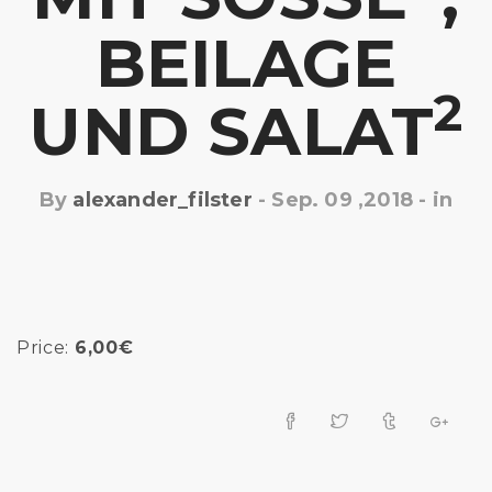
BEILAGE
2
UND SALAT
By
alexander_filster
-
Sep. 09 ,2018
- in
Price:
6,00€