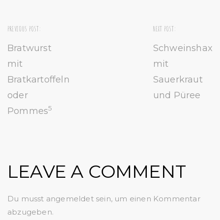
PREVIOUS POST:
NEXT POST:
Bratwurst
Schweinshaxe
mit
mit
Bratkartoffeln
Sauerkraut
oder
und Püree
5
Pommes
LEAVE A COMMENT
Du musst
angemeldet
sein, um einen Kommentar
abzugeben.