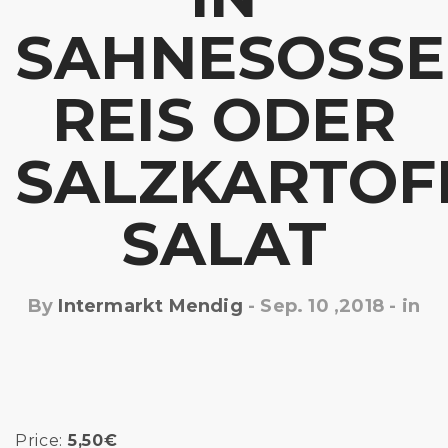
SAHNESOSSE, 
EIS ODER S
ALZKARTOFFE
ALAT
By
Intermarkt Mendig
-
Sep. 10 ,2018
- in
Price:
5,50€