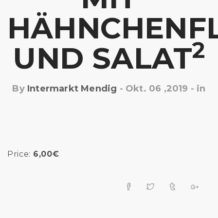
HÄHNCHENFL
2
UND SALAT
By
Intermarkt Mendig
-
Okt. 06 ,2019
- in
Price:
6,00€