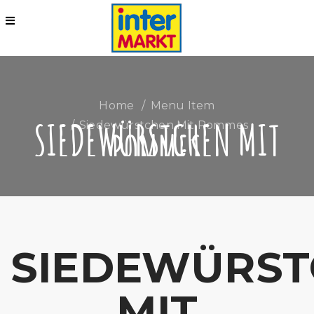
Home
Menu Item
SIEDEWÜRSTCHEN MIT
Siedewürstchen Mit Pommes
POMMES
SIEDEWÜRST
MIT