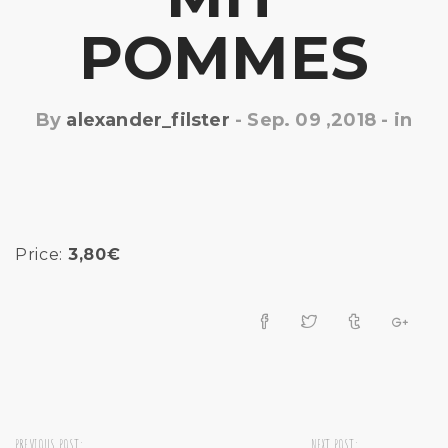
POMMES
By
alexander_filster
-
Sep. 09 ,2018
- in
Price:
3,80€
PREVIOUS POST:
NEXT POST: