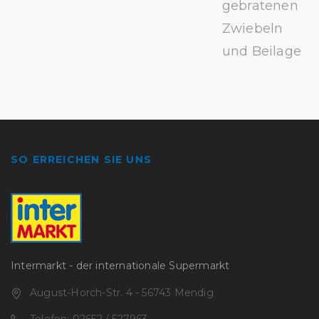
gebratenen
Zwiebeln
und Beilage
SO ERREICHEN SIE UNS
Intermarkt - der internationale Supermarkt
August-Horch-Str. 4 - 56743 Mendig
Telefon: 02652 / 527963