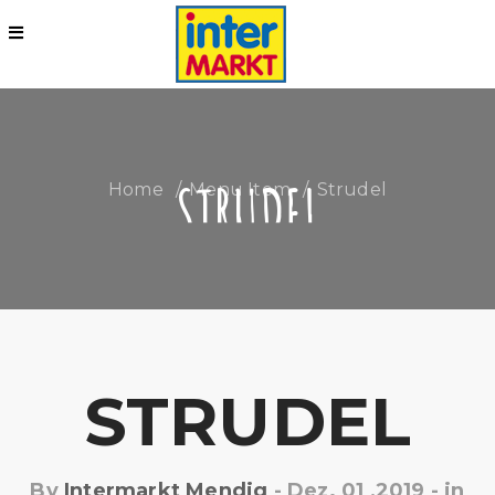
STRUDEL
Home
Menu Item
Strudel
STRUDEL
By
Intermarkt Mendig
-
Dez. 01 ,2019
- in