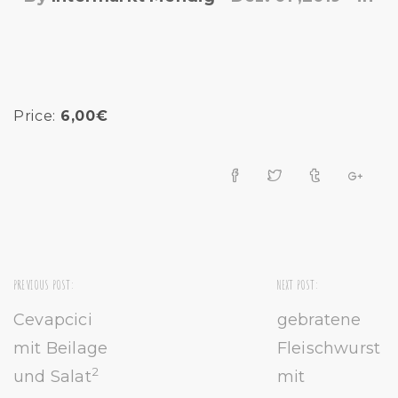
Price:
6,00€
PREVIOUS POST:
NEXT POST:
Cevapcici
gebratene
mit Beilage
Fleischwurst
2
und Salat
mit