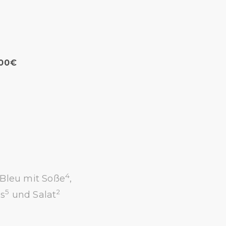
,00€
4
Bleu mit Soße
,
5
2
s
und Salat