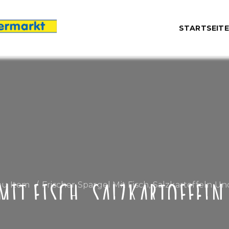
STARTSEITE
 MIT FISCH, SALZKARTOFFEL
u Item
Frischer Spargel Mit Fisch, Salzkartoffeln U