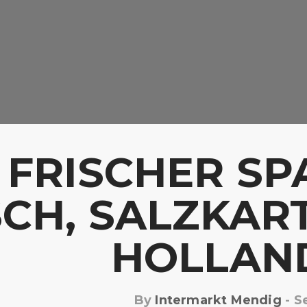
FRISCHER SP
SCH, SALZKA
HOLLAN
By
Intermarkt Mendig
-
Se