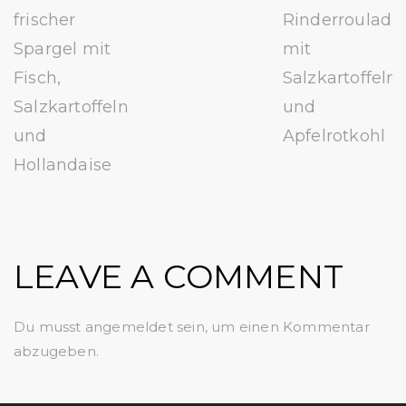
frischer
Rinderroulade
Spargel mit
mit
Fisch,
Salzkartoffeln
Salzkartoffeln
und
und
Apfelrotkohl
Hollandaise
LEAVE A COMMENT
Du musst
angemeldet
sein, um einen Kommentar
abzugeben.